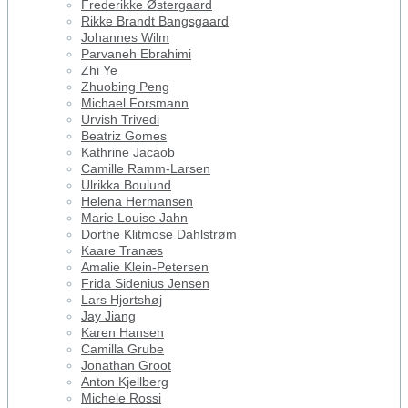
Frederikke Østergaard
Rikke Brandt Bangsgaard
Johannes Wilm
Parvaneh Ebrahimi
Zhi Ye
Zhuobing Peng
Michael Forsmann
Urvish Trivedi
Beatriz Gomes
Kathrine Jacaob
Camille Ramm-Larsen
Ulrikka Boulund
Helena Hermansen
Marie Louise Jahn
Dorthe Klitmose Dahlstrøm
Kaare Tranæs
Amalie Klein-Petersen
Frida Sidenius Jensen
Lars Hjortshøj
Jay Jiang
Karen Hansen
Camilla Grube
Jonathan Groot
Anton Kjellberg
Michele Rossi