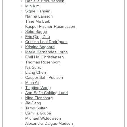
Danielle Erbs-Hansen
Min Kim
Signe Hansen
Nanna Larsson
Trine Mølbæk
Kasper Fischer-Rasmussen
Sofie Bagge
Eric Qing Zou
Cristina Leal Rodríguez
Kristina Aagaard
Maria Hernandez Lorca
Emil Høj Christiansen
Thomas Rosenbom
Iva Šunić
Liang Chen
Casper Sahl Poulsen
Mina Ali
Tingting Wang
Ann-Sofie Colding Lund
Nina Flensborg
Jie Jiang
Tamo Sultan
Camilla Grube
Michael Widdowson
Alexandra Dalgas-Madsen