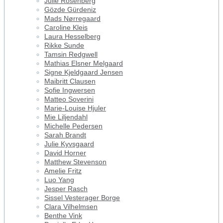
Julie Rosenberg
Gözde Gürdeniz
Mads Nørregaard
Caroline Kleis
Laura Hesselberg
Rikke Sunde
Tamsin Redgwell
Mathias Elsner Melgaard
Signe Kjeldgaard Jensen
Maibritt Clausen
Sofie Ingwersen
Matteo Soverini
Marie-Louise Hjuler
Mie Liljendahl
Michelle Pedersen
Sarah Brandt
Julie Kyvsgaard
David Horner
Matthew Stevenson
Amelie Fritz
Luo Yang
Jesper Rasch
Sissel Vesterager Borge
Clara Vilhelmsen
Benthe Vink