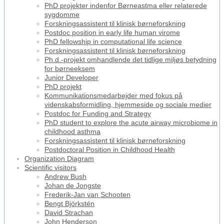
PhD projekter indenfor Børneastma eller relaterede
sygdomme
Forskningsassistent til klinisk børneforskning
Postdoc position in early life human virome
PhD fellowship in computational life science
Forskningsassistent til klinisk børneforskning
Ph.d.-projekt omhandlende det tidlige miljøs betydning
for børneeksem
Junior Developer
PhD projekt
Kommunikationsmedarbejder med fokus på
videnskabsformidling, hjemmeside og sociale medier
Postdoc for Funding and Strategy
PhD student to explore the acute airway microbiome in
childhood asthma
Forskningsassistent til klinisk børneforskning
Postdoctoral Position in Childhood Health
Organization Diagram
Scientific visitors
Andrew Bush
Johan de Jongste
Frederik-Jan van Schooten
Bengt Björkstén
David Strachan
John Henderson