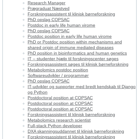
Research Manager
Prægraduat Næstved
Forskningsassistent til klinisk børneforskning
PhD opslag COPSAC
Postdoc in early life human virome
PhD opslag COPSAC
Postdoc position in early life human virome
PhD or Postdoc position within mechanisms and
shared origin of immune mediated diseases
PhD position in bioinformatics and human genetics
IT – studenter hjælp til forskningscenter søges
Forskningsassistent søges til klinisk børneforskning
Metabolomics postdoc position
Softwareudvikler / programmør
PhD opslag COPSAC
IT-udvikler og supporter med bredt kendskab til Django
og Python
Postdoctoral position at COPSAC
Postdoctoral position at COPSAC
Postdoctoral position at COPSAC
Forskningsassistent til klinisk børneforskning
Metabolomics research scientist
Full-stack Python developer
DXA skanningsuddannet til klinisk børneforskning
Forskningsassistent til klinisk børneforskning