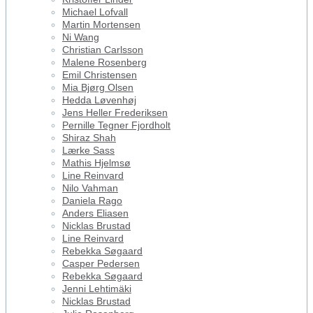
Michael Lofvall
Martin Mortensen
Ni Wang
Christian Carlsson
Malene Rosenberg
Emil Christensen
Mia Bjørg Olsen
Hedda Løvenhøj
Jens Heller Frederiksen
Pernille Tegner Fjordholt
Shiraz Shah
Lærke Sass
Mathis Hjelmsø
Line Reinvard
Nilo Vahman
Daniela Rago
Anders Eliasen
Nicklas Brustad
Line Reinvard
Rebekka Søgaard
Casper Pedersen
Rebekka Søgaard
Jenni Lehtimäki
Nicklas Brustad