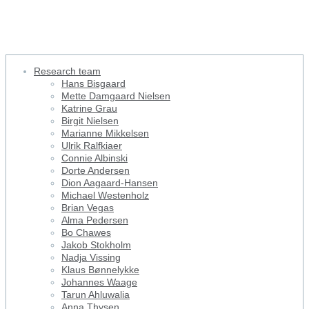
Research Students
Research team
Hans Bisgaard
Mette Damgaard Nielsen
Katrine Grau
Birgit Nielsen
Marianne Mikkelsen
Ulrik Ralfkiaer
Connie Albinski
Dorte Andersen
Dion Aagaard-Hansen
Michael Westenholz
Brian Vegas
Alma Pedersen
Bo Chawes
Jakob Stokholm
Nadja Vissing
Klaus Bønnelykke
Johannes Waage
Tarun Ahluwalia
Anna Thysen