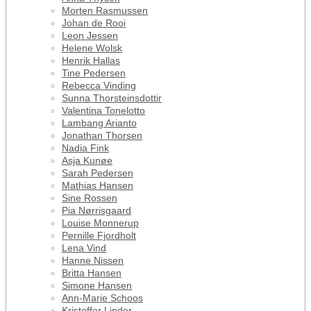
Morten Rasmussen
Johan de Rooi
Leon Jessen
Helene Wolsk
Henrik Hallas
Tine Pedersen
Rebecca Vinding
Sunna Thorsteinsdottir
Valentina Tonelotto
Lambang Arianto
Jonathan Thorsen
Nadia Fink
Asja Kunøe
Sarah Pedersen
Mathias Hansen
Sine Rossen
Pia Nørrisgaard
Louise Monnerup
Pernille Fjordholt
Lena Vind
Hanne Nissen
Britta Hansen
Simone Hansen
Ann-Marie Schoos
Kristoffer Linder