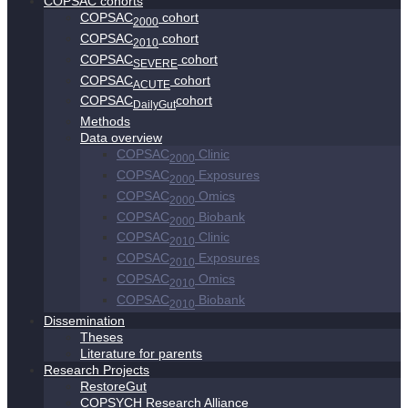
COPSAC cohorts
COPSAC
cohort
2000
COPSAC
cohort
2010
COPSAC
cohort
SEVERE
COPSAC
cohort
ACUTE
COPSAC
cohort
DailyGut
Methods
Data overview
COPSAC
Clinic
2000
COPSAC
Exposures
2000
COPSAC
Omics
2000
COPSAC
Biobank
2000
COPSAC
Clinic
2010
COPSAC
Exposures
2010
COPSAC
Omics
2010
COPSAC
Biobank
2010
Dissemination
Theses
Literature for parents
Research Projects
RestoreGut
COPSYCH Research Alliance