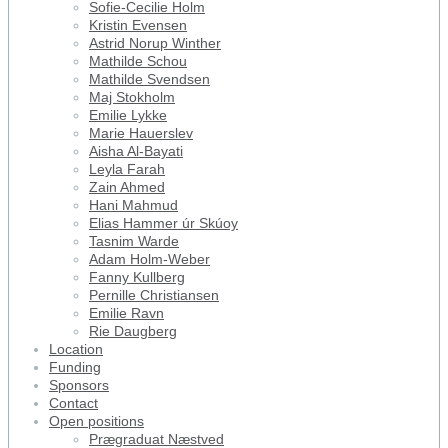
Sofie-Cecilie Holm
Kristin Evensen
Astrid Norup Winther
Mathilde Schou
Mathilde Svendsen
Maj Stokholm
Emilie Lykke
Marie Hauerslev
Aisha Al-Bayati
Leyla Farah
Zain Ahmed
Hani Mahmud
Elias Hammer úr Skúoy
Tasnim Warde
Adam Holm-Weber
Fanny Kullberg
Pernille Christiansen
Emilie Ravn
Rie Daugberg
Location
Funding
Sponsors
Contact
Open positions
Prægraduat Næstved