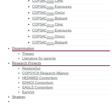
COPSAC
Clinic
2000
COPSAC
Exposures
2000
COPSAC
Omics
2000
COPSAC
Biobank
2000
COPSAC
Clinic
2010
COPSAC
Exposures
2010
COPSAC
Omics
2010
COPSAC
Biobank
2010
Dissemination
Theses
Literature for parents
Research Projects
RestoreGut
COPSYCH Research Alliance
HEDIMED Consortium
EDIAQI Consortium
EAGLE Consortium
EarlyVir
Strategy