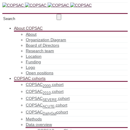
About COPSAC
About
Organization Diagram
Board of Directors
Research team
Location
Funding
Logo
Open positions
COPSAC cohorts
COPSAC
cohort
2000
COPSAC
cohort
2010
COPSAC
cohort
SEVERE
COPSAC
cohort
ACUTE
COPSAC
cohort
DailyGut
Methods
Data overview