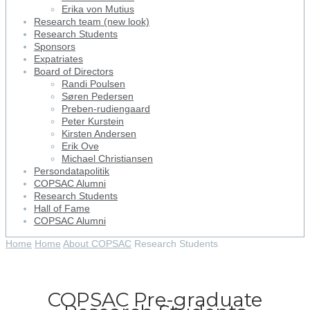
Erika von Mutius
Research team (new look)
Research Students
Sponsors
Expatriates
Board of Directors
Randi Poulsen
Søren Pedersen
Preben-rudiengaard
Peter Kurstein
Kirsten Andersen
Erik Ove
Michael Christiansen
Persondatapolitik
COPSAC Alumni
Research Students
Hall of Fame
COPSAC Alumni
Home
Home
About COPSAC
Research Students
COPSAC Pre-graduate