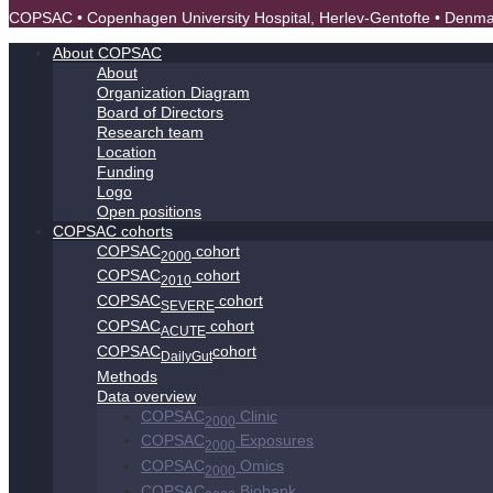
COPSAC • Copenhagen University Hospital, Herlev-Gentofte • Denm
About COPSAC
About
Organization Diagram
Board of Directors
Research team
Location
Funding
Logo
Open positions
COPSAC cohorts
COPSAC
cohort
2000
COPSAC
cohort
2010
COPSAC
cohort
SEVERE
COPSAC
cohort
ACUTE
COPSAC
cohort
DailyGut
Methods
Data overview
COPSAC
Clinic
2000
COPSAC
Exposures
2000
COPSAC
Omics
2000
COPSAC
Biobank