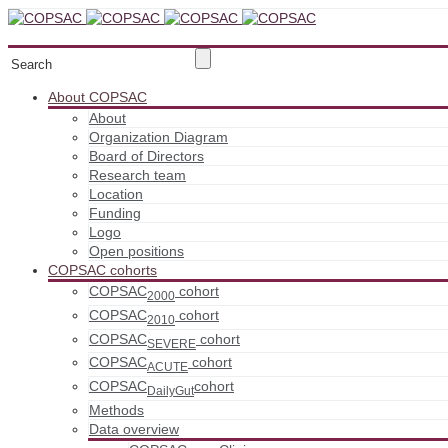
About COPSAC
About
Organization Diagram
Board of Directors
Research team
Location
Funding
Logo
Open positions
COPSAC cohorts
COPSAC
cohort
2000
COPSAC
cohort
2010
COPSAC
cohort
SEVERE
COPSAC
cohort
ACUTE
COPSAC
cohort
DailyGut
Methods
Data overview