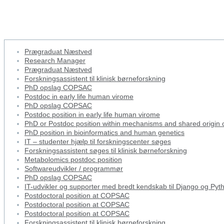
Forskningsassistent til klinisk 
Prægraduat Næstved
Research Manager
Prægraduat Næstved
Forskningsassistent til klinisk børneforskning
PhD opslag COPSAC
Postdoc in early life human virome
PhD opslag COPSAC
Postdoc position in early life human virome
PhD or Postdoc position within mechanisms and shared origin
PhD position in bioinformatics and human genetics
IT – studenter hjælp til forskningscenter søges
Forskningsassistent søges til klinisk børneforskning
Metabolomics postdoc position
Softwareudvikler / programmør
PhD opslag COPSAC
IT-udvikler og supporter med bredt kendskab til Django og Pyt
Postdoctoral position at COPSAC
Postdoctoral position at COPSAC
Postdoctoral position at COPSAC
Forskningsassistent til klinisk børneforskning