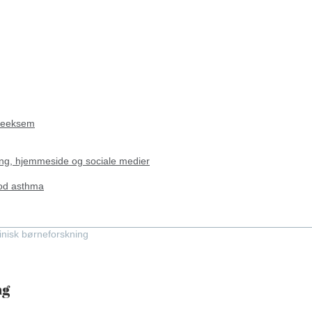
rneeksem
ng, hjemmeside og sociale medier
ood asthma
linisk børneforskning
ng