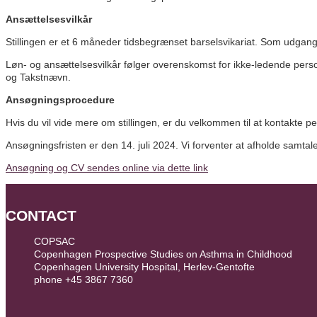
Ansættelsesvilkår
Stillingen er et 6 måneder tidsbegrænset barselsvikariat. Som udgangspu
Løn- og ansættelsesvilkår følger overenskomst for ikke-ledende per
og Takstnævn.
Ansøgningsprocedure
Hvis du vil vide mere om stillingen, er du velkommen til at kontakte
Ansøgningsfristen er den 14. juli 2024. Vi forventer at afholde samtale
Ansøgning og CV sendes online via dette link
CONTACT
COPSAC
Copenhagen Prospective Studies on Asthma in Childhood
Copenhagen University Hospital, Herlev-Gentofte
phone +45 3867 7360
contact@copsac.com