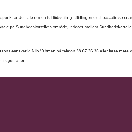
nkt er der tale om en fuldtidsstilling. Stillingen er til besættelse snar
sonale på Sundhedskartellets område, indgået mellem Sundhedskartelle
 personaleansvarlig Nilo Vahman på telefon 38 67 36 36 eller læse mer
r i ugen efter.