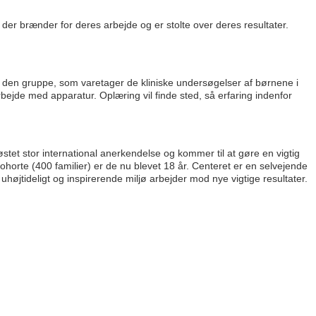
, der brænder for deres arbejde og er stolte over deres resultater.
f den gruppe, som varetager de kliniske undersøgelser af børnene i
rbejde med apparatur. Oplæring vil finde sted, så erfaring indenfor
stet stor international anerkendelse og kommer til at gøre en vigtig
kohorte (400 familier) er de nu blevet 18 år. Centeret er en selvejende
t uhøjtideligt og inspirerende miljø arbejder mod nye vigtige resultater.