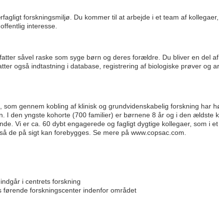
ærfagligt forskningsmiljø. Du kommer til at arbejde i et team af kollegaer
ffentlig interesse.
atter såvel raske som syge børn og deres forældre. Du bliver en del a
ter også indtastning i database, registrering af biologiske prøver og a
, som gennem kobling af klinisk og grundvidenskabelig forskning har hø
rn. I den yngste kohorte (700 familier) er børnene 8 år og i den ældste 
 fonde. Vi er ca. 60 dybt engagerede og fagligt dygtige kollegaer, som i e
, så de på sigt kan forebygges. Se mere på www.copsac.com.
 indgår i centrets forskning
 førende forskningscenter indenfor området