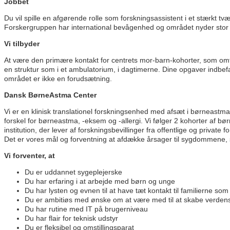
Jobbet
Du vil spille en afgørende rolle som forskningsassistent i et stærkt tv
Forskergruppen har international bevågenhed og området nyder stor o
Vi tilbyder
At være den primære kontakt for centrets mor-barn-kohorter, som omf
en struktur som i et ambulatorium, i dagtimerne. Dine opgaver indbefat
området er ikke en forudsætning.
Dansk BørneAstma Center
Vi er en klinisk translationel forskningsenhed med afsæt i børneastma
forskel for børneastma, -eksem og -allergi. Vi følger 2 kohorter af bø
institution, der lever af forskningsbevillinger fra offentlige og private
Det er vores mål og forventning at afdække årsager til sygdommene
Vi forventer, at
Du er uddannet sygeplejerske
Du har erfaring i at arbejde med børn og unge
Du har lysten og evnen til at have tæt kontakt til familierne som
Du er ambitiøs med ønske om at være med til at skabe verdens
Du har rutine med IT på brugerniveau
Du har flair for teknisk udstyr
Du er fleksibel og omstillingsparat